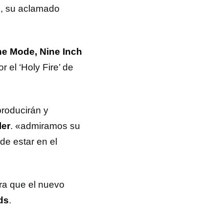
’, su aclamado
e Mode, Nine Inch
 el ‘Holy Fire’ de
roducirán y
ler
. «admiramos su
e estar en el
ra que el nuevo
ds
.