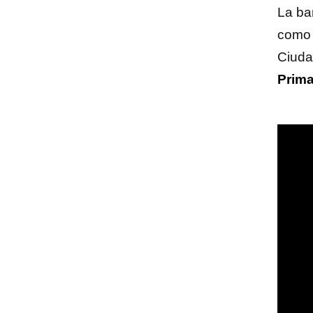
La ba
como 
Ciuda
Prim