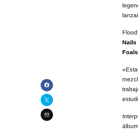
legen
lanza
Flood
Nail
Foals
«Esta
mezcl
traba
estud
Inter
álbum