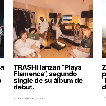
ga
TRASHI lanzan “Playa
Flamenca”, segundo
p
o
single de su álbum de
“
debut.
d
28 noviembre, 2022
14
Posted on
Po