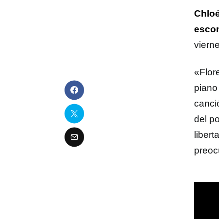
Chloé
esco
viern
«Flor
piano 
canci
del p
libert
preoc