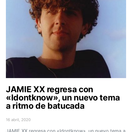
JAMIE XX regresa con
«Idontknow», un nuevo tema
a ritmo de batucada
16 abril, 2020
Posted on
JAMIE XX regresa con «Idontknow», un nuevo tema a