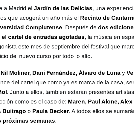
e a Madrid el
Jardín de las Delicias
, una experienci
dos que acogerá un año más el
Recinto de Cantarr
iversidad Complutense
. Después de
dos edicione
 el cartel de entradas agotadas
, la música en espa
gonista este mes de septiembre del festival que marca
nicio del nuevo curso por todo lo alto.
 Nil Moliner, Dani Fernández, Álvaro de Luna
y
Ve
ance del cartel que como ya es marca de la casa, se
ñol
. Junto a ellos, también estarán presentes artista
cción como es el caso de:
Maren, Paul Alone, Alex 
a Buitrago
o
Paula Becker
. A todos ellos se sumará
as próximas semanas
.