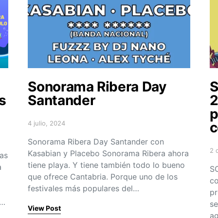
Sonorama Ribera Day
s
Santander
2
p
4 julio, 2024
c
Posted on
Sonorama Ribera Day Santander con
2 
Kasabian y Placebo Sonorama Ribera ahora
as
Po
tiene playa. Y tiene también todo lo bueno
a
SO
que ofrece Cantabria. Porque uno de los
co
festivales más populares del…
pr
y…
se
View Post
a