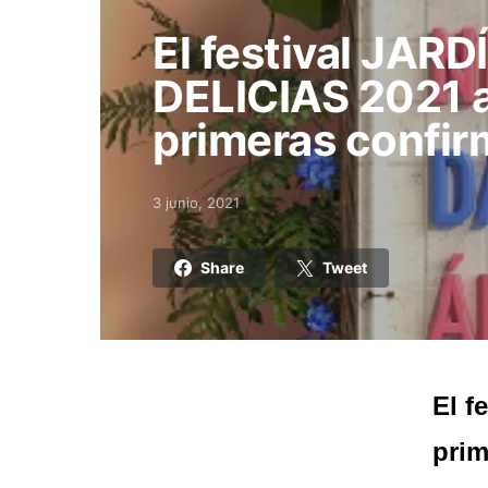
El festival JAR
DELICIAS 2021 
primeras confir
3 junio, 2021
Posted on
Share
Tweet
El f
prim