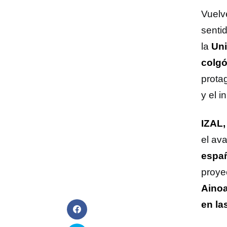
Vuelv
senti
la
Un
colgó
prota
y el i
IZAL,
el av
espa
proye
Aino
en l