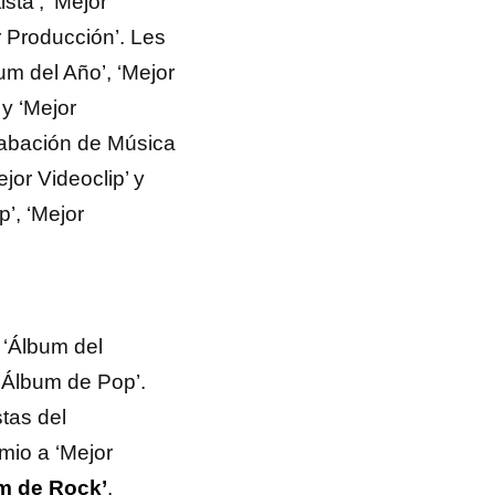
sta’, ‘Mejor
r Producción’. Les
um del Año’, ‘Mejor
 y ‘Mejor
rabación de Música
jor Videoclip’ y
p’, ‘Mejor
 ‘Álbum del
r Álbum de Pop’.
tas del
mio a ‘Mejor
m de Rock’
.