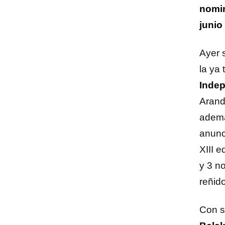
nomin
junio
Ayer 
la ya 
Indep
Arand
ademá
anunci
XIII 
y 3 n
reñido
Con s