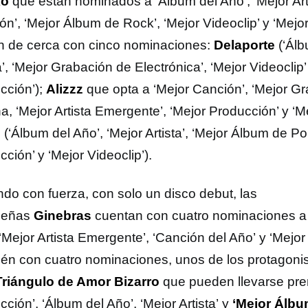
ko
que están nominados a ‘Álbum del Año’, ‘Mejor Arti
ón’, ‘Mejor Álbum de Rock’, ‘Mejor Videoclip’ y ‘Mejo
n de cerca con cinco nominaciones:
Delaporte
(‘Álb
a’, ‘Mejor Grabación de Electrónica’, ‘Mejor Videoclip’
cción’);
Alizzz
que opta a ‘Mejor Canción’, ‘Mejor G
, ‘Mejor Artista Emergente’, ‘Mejor Producción’ y ‘Me
o
(‘Álbum del Año’, ‘Mejor Artista’, ‘Mejor Álbum de Po
ción’ y ‘Mejor Videoclip’).
ndo con fuerza, con solo un disco debut, las
leñas
Ginebras
cuentan con cuatro nominaciones a
 ‘Mejor Artista Emergente’, ‘Canción del Año’ y ‘Mejo
én con cuatro nominaciones, unos de los protagonis
Triángulo de Amor Bizarro
que pueden llevarse pre
ción’, ‘Álbum del Año’, ‘Mejor Artista’ y
‘Mejor Álbu