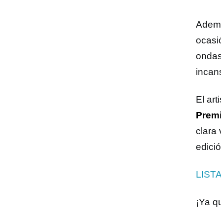
Ademá
ocasi
ondas
incan
El art
Premi
clara
edici
LIST
¡Ya q