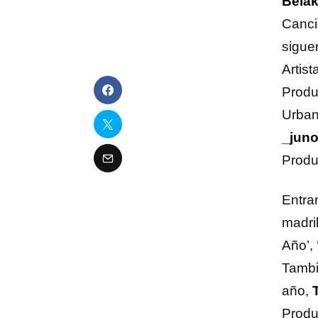
Bela
Canci
sigue
Artist
Produ
Urbana
_jun
Produc
Entra
madri
Año’,
Tambi
año,
Produc