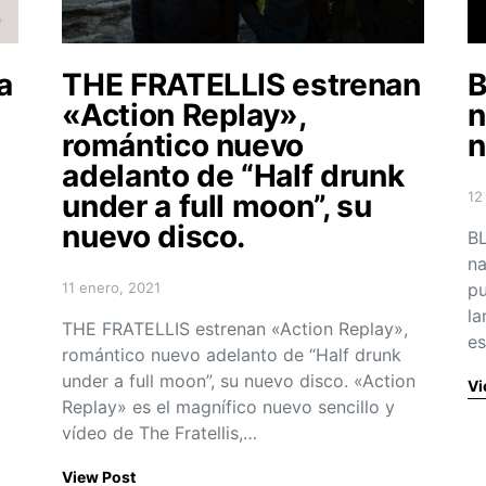
a
THE FRATELLIS estrenan
B
«Action Replay»,
n
romántico nuevo
n
adelanto de “Half drunk
under a full moon”, su
12
Po
nuevo disco.
BL
na
11 enero, 2021
pu
Posted on
la
THE FRATELLIS estrenan «Action Replay»,
e
romántico nuevo adelanto de “Half drunk
under a full moon”, su nuevo disco. «Action
Vi
Replay» es el magnífico nuevo sencillo y
vídeo de The Fratellis,…
View Post