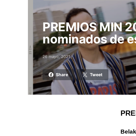
PREMIOS MIN 20
nominados de es
26 mayo, 2021
Posted on
Share
Tweet
PREM
Belak