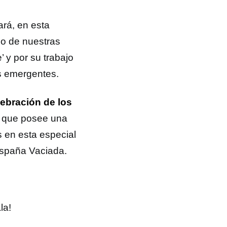
ará, en esta
co de nuestras
 y por su trabajo
s emergentes.
elebración de los
, que posee una
s en esta especial
 España Vaciada.
la!