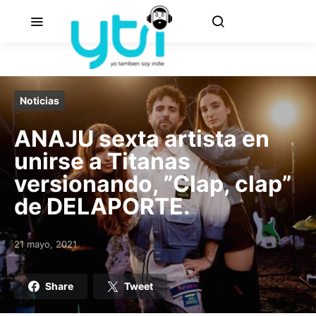
Noticias
ANAJU sexta artista en
unirse a Titanas
versionando, ”Clap, clap”
de DELAPORTE.
21 mayo, 2021
Posted on
Share
Tweet