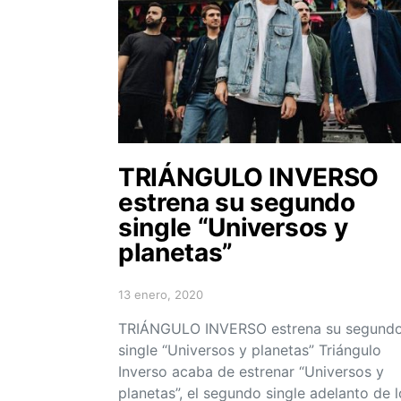
TRIÁNGULO INVERSO
estrena su segundo
single “Universos y
planetas”
13 enero, 2020
Posted on
TRIÁNGULO INVERSO estrena su segund
single “Universos y planetas” Triángulo
Inverso acaba de estrenar “Universos y
planetas”, el segundo single adelanto de l