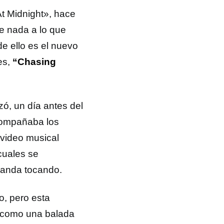
t Midnight», hace
e nada a lo que
e ello es el nuevo
es,
“Chasing
zó, un día antes del
acompañaba los
 video musical
 cuales se
 banda tocando.
o, pero esta
e como una balada