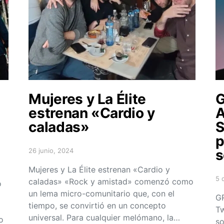
Mujeres y La Élite
G
estrenan «Cardio y
A
caladas»
S
p
26 junio, 2024
s
Posted on
Mujeres y La Élite estrenan «Cardio y
5 
caladas» «Rock y amistad» comenzó como
o
Po
un lema micro-comunitario que, con el
GR
tiempo, se convirtió en un concepto
Tw
universal. Para cualquier melómano, la…
o
so