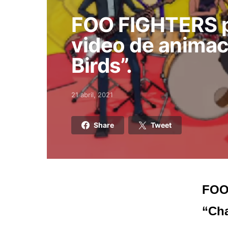
FOO FIGHTERS p
video de animac
Birds”.
21 abril, 2021
Posted on
Share
Tweet
FOO
“Cha