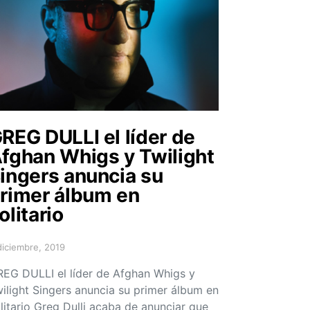
REG DULLI el líder de
fghan Whigs y Twilight
ingers anuncia su
rimer álbum en
olitario
diciembre, 2019
sted on
EG DULLI el líder de Afghan Whigs y
ilight Singers anuncia su primer álbum en
litario Greg Dulli acaba de anunciar que