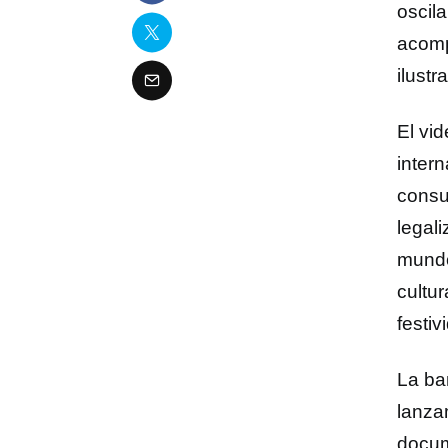
oscil
acomp
ilust
El vid
intern
consu
legal
mundo
cultu
festiv
La ba
lanza
docume