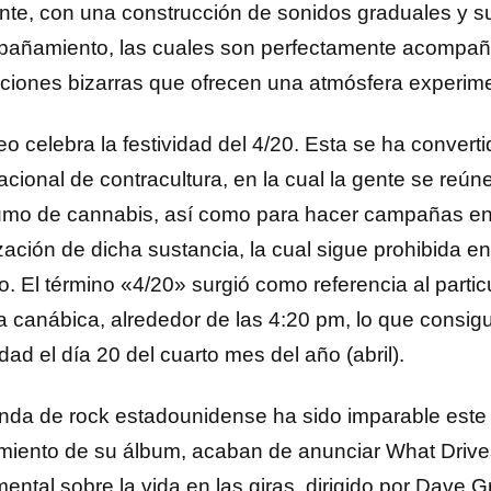
ante, con una construcción de sonidos graduales y 
añamiento, las cuales son perfectamente acompañ
raciones bizarras que ofrecen una atmósfera experime
eo celebra la festividad del 4/20. Esta se ha converti
acional de contracultura, en la cual la gente se reún
mo de cannabis, así como para hacer campañas en 
ización de dicha sustancia, la cual sigue prohibida 
. El término «4/20» surgió como referencia al parti
ra canábica, alrededor de las 4:20 pm, lo que consigu
idad el día 20 del cuarto mes del año (abril).
nda de rock estadounidense ha sido imparable este
miento de su álbum, acaban de anunciar What Drive
ntal sobre la vida en las giras, dirigido por Dave Gro