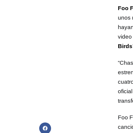
Foo F
unos 
hayan
video
Birds
“Chas
estre
cuatro
oficia
trans
Foo F
canci