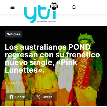
Noticias
Los australianos POND
regresan con su frenético
nuevo single, «Pink
Lunettes».
5 abril, 2021
Posted on
Share
Tweet