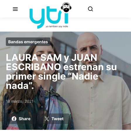
Bandas emergentes
LAURA SAM y JUAN
ESCRIBANO estrenan su
primer single “Nadie
nada”.
18 marzo, 2021
Posted on
Share
Tweet