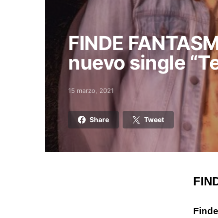
FINDE FANTASM
nuevo single “Te
15 marzo, 2021
Posted on
Share
Tweet
FIND
Find