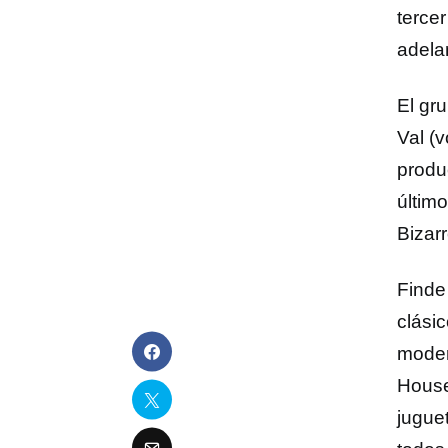
tercer
adela
El gr
Val (v
produ
últim
Bizar
Finde
clási
moder
House
jugue