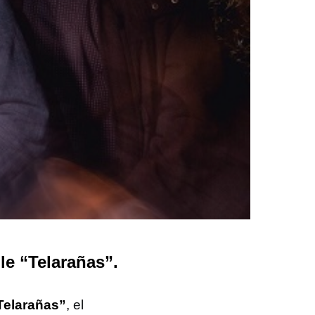
e “Telarañas”.
Telarañas”
, el