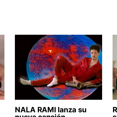
NALA RAMI lanza su
R
nueva canción
s