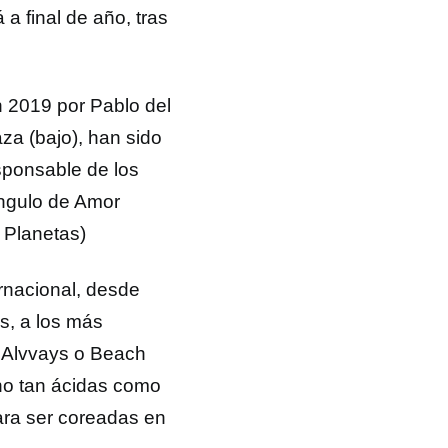
a final de año, tras
n 2019 por Pablo del
aza (bajo), han sido
sponsable de los
ángulo de Amor
 Planetas)
rnacional, desde
s, a los más
 Alvvays o Beach
ano tan ácidas como
ara ser coreadas en