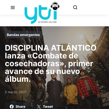
Bandas emergentes
DISCIPLINA ATLÁNTICO
lanza «Combate de
cosechadoras», primer
avance de su nuevo
álbum.
5 marzo, 2021
Posted on
Share
Tweet