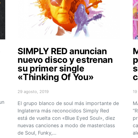
o
SIMPLY RED anuncian
nuevo disco y estrenan
p
su primer single
s
«Thinking Of You»
c
29 agosto, 2019
19
Posted on
Po
un
El grupo blanco de soul más importante de
MA
Inglaterra más reconocidos Simply Red
“R
está de vuelta con «Blue Eyed Soul», diez
pr
nuevas canciones a modo de masterclass
ca
de Soul, Funky,…
al