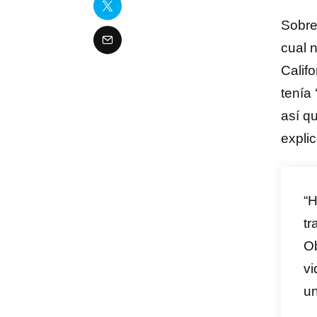
Sobre 
cual 
Califo
tenía
así q
explic
“H
tr
Ob
vi
un