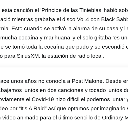
esta canción el ‘Príncipe de las Tinieblas’ habló sobr
nació mientras grababa el disco Vol.4 con Black Sabb
rnia. Esto cuando se activó la alarma de su casa y lle
 ‘mucha cocaína y marihuana’ y el solo gritaba ‘es un
ue se tomó toda la cocaína que pudo y se escondió e
ó para SiriusXM, la estación de radio local.
ace unos años no conocía a Post Malone. Desde e
abajamos juntos en dos canciones y tocado juntos d
viamente el Covid-19 hizo difícil el podernos juntar 
deo por “It’s A Raid” así que optamos por imaginarlo
 video animado para el último sencillo de Ordinary 