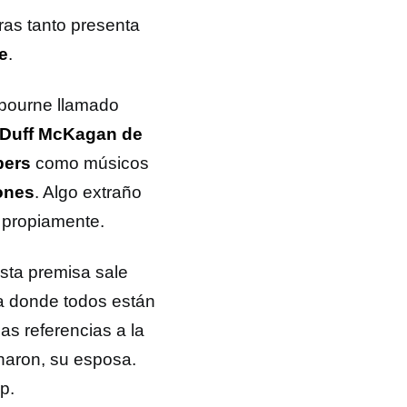
ras tanto presenta
e
.
sbourne llamado
Duff McKagan de
pers
como músicos
ones
. Algo extraño
 propiamente.
esta premisa sale
a donde todos están
as referencias a la
haron, su esposa.
p.