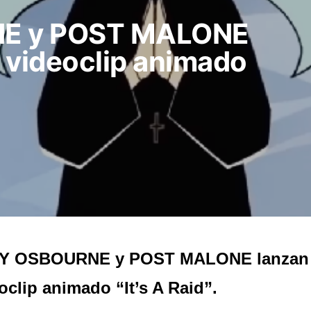
E y POST MALONE
 videoclip animado
Y OSBOURNE y POST MALONE lanzan 
oclip animado “It’s A Raid”.