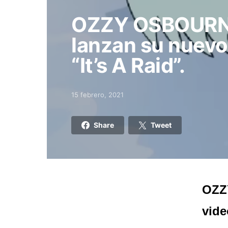
OZZY OSBOURN
lanzan su nuevo
“It’s A Raid”.
15 febrero, 2021
Posted on
Share
Tweet
OZZ
vide