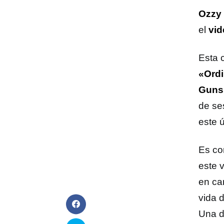
Ozzy
el
vid
Esta 
«Ord
Guns 
de se
este 
Es co
este 
en ca
vida 
Una d