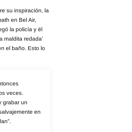
e su inspiración, la
ath en Bel Air,
gó la policía y él
a maldita redada’
n el baño. Esto lo
ntonces
os veces.
y grabar un
 salvajemente en
Man”.