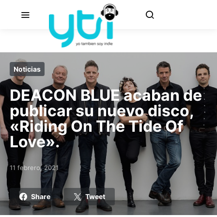
Noticias
DEACON BLUE acaban de
publicar su nuevo disco,
«Riding On The Tide Of
Love».
11 febrero, 2021
Posted on
Share
Tweet