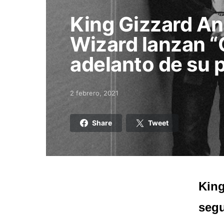
King Gizzard An
Wizard lanzan “
adelanto de su 
2 febrero, 2021
Posted on
Share
Tweet
King
segu