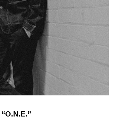
 “O.N.E.”