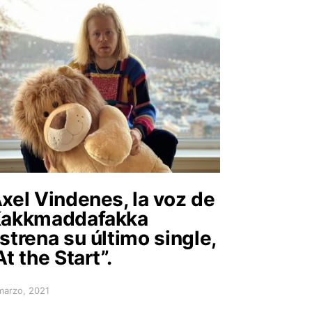
xel Vindenes, la voz de
akkmaddafakka
strena su último single,
At the Start”.
marzo, 2021
sted on