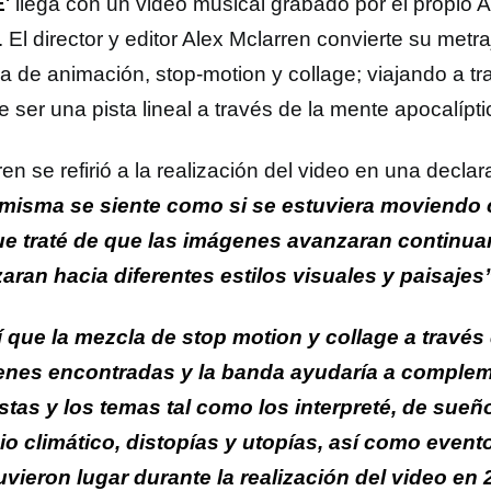
E
‘ llega con un video musical grabado por el propio
 El director y editor Alex Mclarren convierte su metr
a de animación, stop-motion y collage; viajando a tr
e ser una pista lineal a través de la mente apocalíp
en se refirió a la realización del video en una decla
 misma se siente como si se estuviera moviendo
ue traté de que las imágenes avanzaran continu
zaran hacia diferentes estilos visuales y paisajes
í que la mezcla de stop motion y collage a través
nes encontradas y la banda ayudaría a compleme
istas y los temas tal como los interpreté, de sueñ
o climático, distopías y utopías, así como event
uvieron lugar durante la realización del video en 