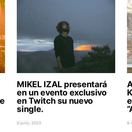
MIKEL IZAL presentará
A
en un evento exclusivo
K
de
en Twitch su nuevo
e
single.
”
9 junio, 2023
8 
Posted on
Po