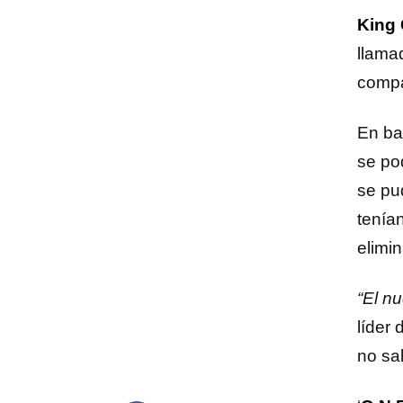
King 
llam
compa
En ba
se po
se pu
tenía
elimi
“El n
líder
no sa