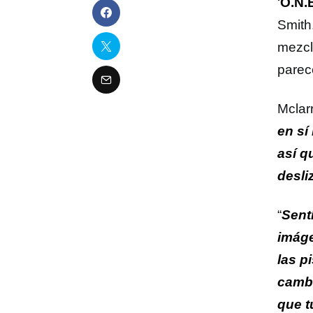
‘
O.N.
Smith.
mezcl
parec
Mclarr
en sí
así q
desli
“
Sent
imáge
las p
cambi
que t