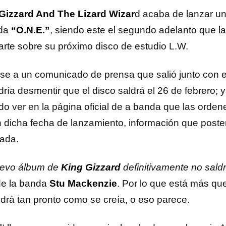
Gizzard And The Lizard Wizar
d acaba de lanzar u
ada
“O.N.E.”
, siendo este el segundo adelanto que l
rte sobre su próximo disco de estudio L.W.
se a un comunicado de prensa que salió junto con 
dría desmentir que el disco saldrá el 26 de febrero; 
do ver en la página oficial de a banda que las orden
n dicha fecha de lanzamiento, información que poste
nada.
uevo álbum de
King Gizzard
definitivamente no saldr
 de la banda
Stu Mackenzie
. Por lo que está más que
ldrá tan pronto como se creía, o eso parece.