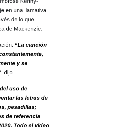
 Ambrose Kenny-
aje en una llamativa
avés de lo que
tica de Mackenzie.
ración.
“La canción
 constantemente,
amente y se
”
, dijo.
 del uso de
ntar las letras de
os, pesadillas;
os de referencia
2020. Todo el video