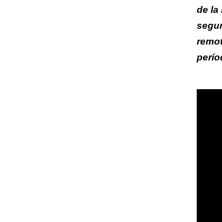
de la
segun
remot
perío