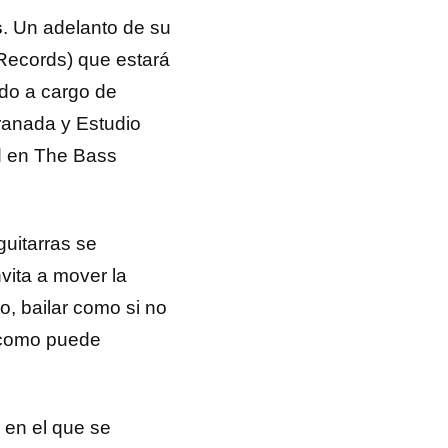
s
. Un adelanto de su
 Records) que estará
ido a cargo de
ranada y Estudio
d en The Bass
guitarras se
vita a mover la
o, bailar como si no
 como puede
 en el que se