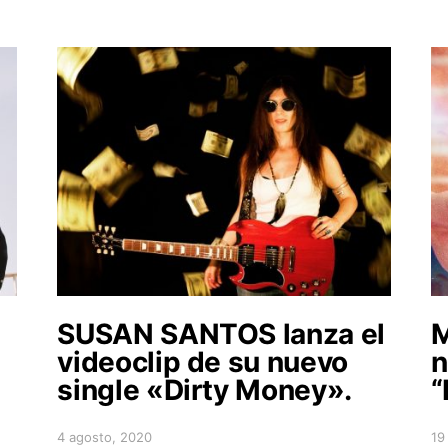
SUSAN SANTOS lanza el
M
videoclip de su nuevo
n
single «Dirty Money».
“
4 agosto, 2020
19
Posted on
Po