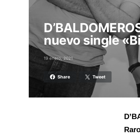
D’BALDOMEROS 
nuevo single «B
19 enero, 2021
Posted on
Share
Tweet
D’B
Raro