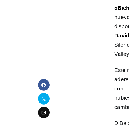
«Bich
nuevo
dispo
Davi
Silen
Valle
Este 
adere
conci
hubie
cambi
D’Bal