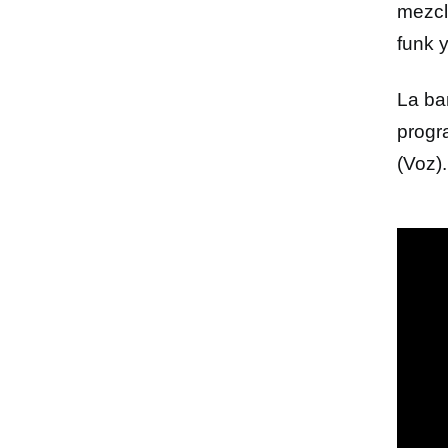
mezcl
funk 
La ba
progr
(Voz).