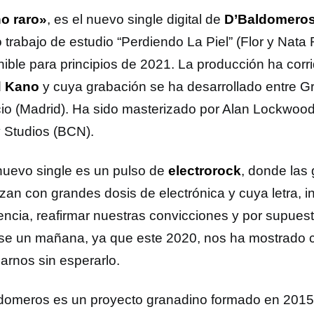
o raro»
, es el nuevo single digital de
D’Baldomero
 trabajo de estudio “Perdiendo La Piel” (Flor y Nata
nible para principios de 2021. La producción ha corr
d Kano
y cuya grabación se ha desarrollado entre G
cio (Madrid). Ha sido masterizado por Alan Lockwoo
y Studios (BCN).
nuevo single es un pulso de
electrorock
, donde las 
zan con grandes dosis de electrónica y cuya letra, in
encia, reafirmar nuestras convicciones y por supuest
se un mañana, ya que este 2020, nos ha mostrado
arnos sin esperarlo.
domeros es un proyecto granadino formado en 2015