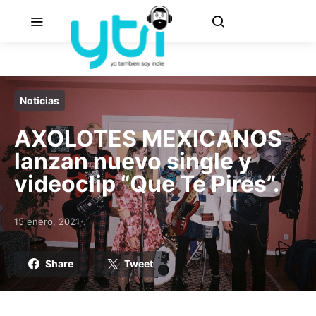
Noticias
AXOLOTES MEXICANOS
lanzan nuevo single y
videoclip “Que Te Pires”.
15 enero, 2021
Posted on
Share
Tweet