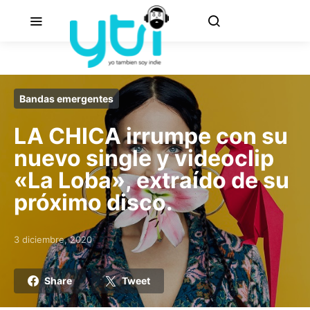
Bandas emergentes
LA CHICA irrumpe con su
nuevo single y videoclip
«La Loba», extraído de su
próximo disco.
3 diciembre, 2020
Posted on
Share
Tweet