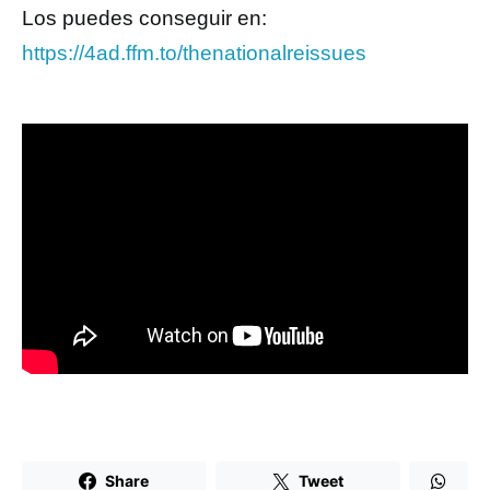
Los puedes conseguir en:
https://4ad.ffm.to/thenationalreissues
Share
Tweet