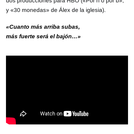
dos producciones para HBO («Por h o por b»,
y «30 monedas» de Álex de la iglesia).
«Cuanto más arriba subas,
más fuerte será el bajón…»