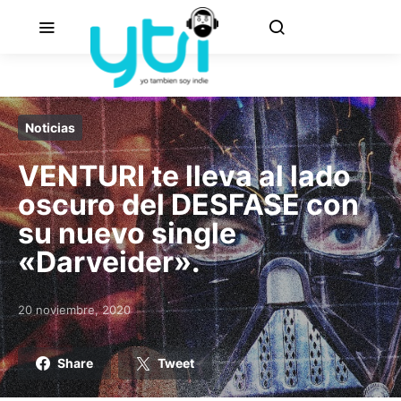
Noticias
VENTURI te lleva al lado
oscuro del DESFASE con
su nuevo single
«Darveider».
20 noviembre, 2020
Posted on
Share
Tweet