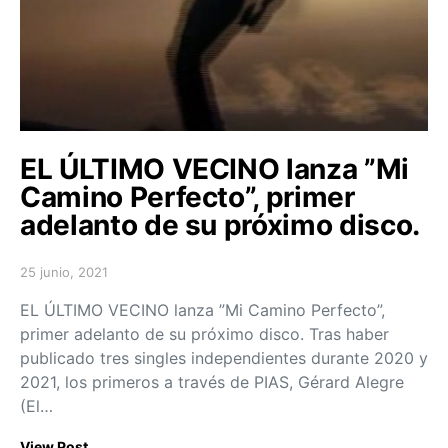
EL ÚLTIMO VECINO lanza ”Mi
Camino Perfecto”, primer
adelanto de su próximo disco.
25 junio, 2021
Posted on
EL ÚLTIMO VECINO lanza ”Mi Camino Perfecto”,
primer adelanto de su próximo disco. Tras haber
publicado tres singles independientes durante 2020 y
2021, los primeros a través de PIAS, Gérard Alegre
(El…
View Post