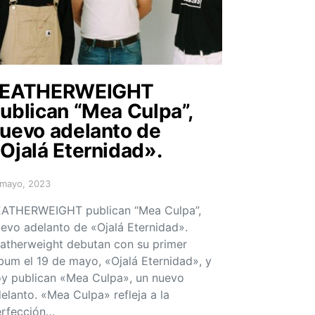
FEATHERWEIGHT
ublican “Mea Culpa”,
uevo adelanto de
Ojalá Eternidad».
 mayo, 2023
sted on
ATHERWEIGHT publican “Mea Culpa”,
evo adelanto de «Ojalá Eternidad».
atherweight debutan con su primer
bum el 19 de mayo, «Ojalá Eternidad», y
y publican «Mea Culpa», un nuevo
elanto. «Mea Culpa» refleja a la
rfección…