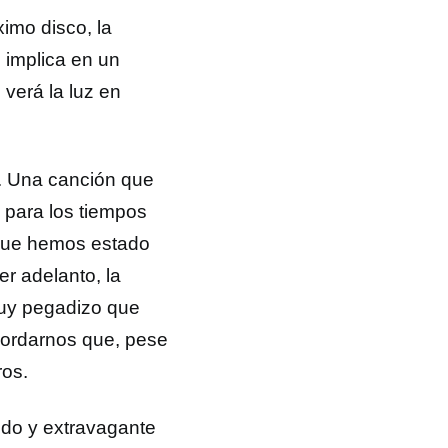
ximo disco, la
 implica en un
verá la luz en
. Una canción que
 para los tiempos
 que hemos estado
r adelanto, la
muy pegadizo que
ecordarnos que, pese
ros.
ido y extravagante