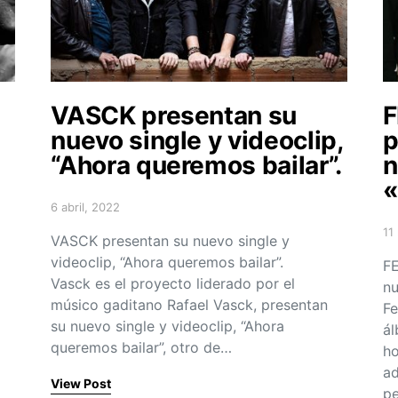
VASCK presentan su
nuevo single y videoclip,
p
“Ahora queremos bailar”.
n
«
6 abril, 2022
Posted on
11
VASCK presentan su nuevo single y
Po
videoclip, “Ahora queremos bailar”.
FE
Vasck es el proyecto liderado por el
nu
músico gaditano Rafael Vasck, presentan
Fe
su nuevo single y videoclip, “Ahora
ál
queremos bailar”, otro de…
ho
ad
View Post
pe