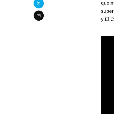
que m
super
y El 