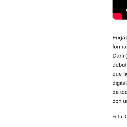
Fuga
forma
Dani (
debu
que f
digita
de to
con u
Foto: 