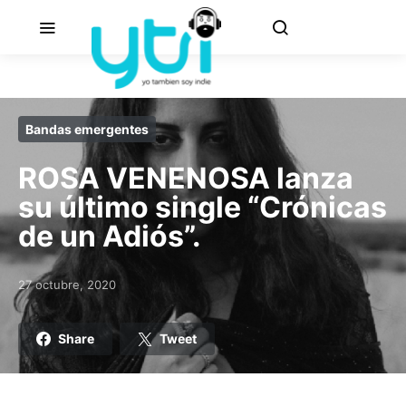
Bandas emergentes
ROSA VENENOSA lanza
su último single “Crónicas
de un Adiós”.
27 octubre, 2020
Posted on
Share
Tweet