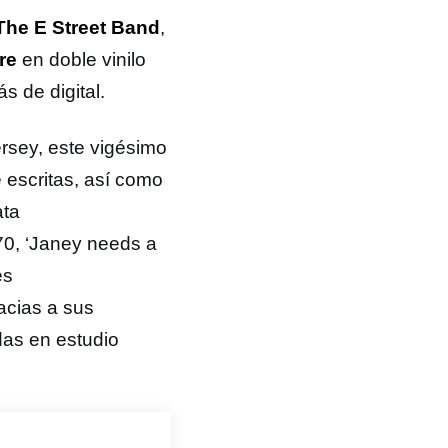
The E Street Band
,
re
en doble vinilo
 de digital.
rsey, este vigésimo
 escritas, así como
ata
70, ‘Janey needs a
es
acias a sus
das en estudio