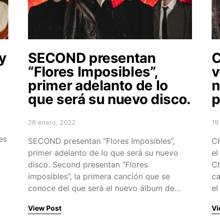
y
SECOND presentan
“Flores Imposibles”,
v
primer adelanto de lo
n
que será su nuevo disco.
p
26 enero, 2022
19
Posted on
Po
es
SECOND presentan “Flores Imposibles”,
CH
primer adelanto de lo que será su nuevo
el
disco. Second presentan “Flores
Ch
imposibles”, la primera canción que se
ca
conoce del que será el nuevo álbum de…
el
View Post
Vi