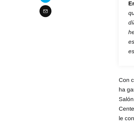
E
qu
dí
he
es
es
Con c
ha ga
Salón
Cente
le con