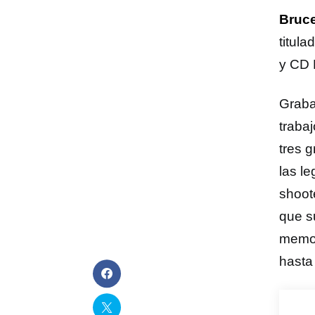
Bruce
titulad
y CD 
Graba
traba
tres 
las l
shoote
que s
memor
hasta