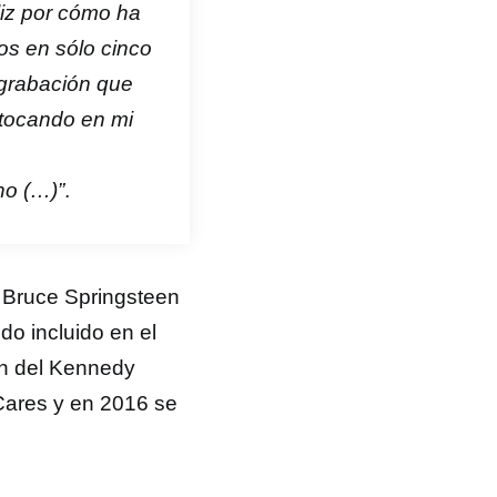
liz por cómo ha
os en sólo cinco
 grabación que
 tocando en mi
ho (…)”
.
s Bruce Springsteen
o incluido en el
ón del Kennedy
Cares y en 2016 se