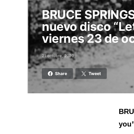
BRUCE SPRINGS
nuevo disco “Let
viernes 23 de o
21 octubre, 2020
Posted on
Share
Tweet
BRU
you”