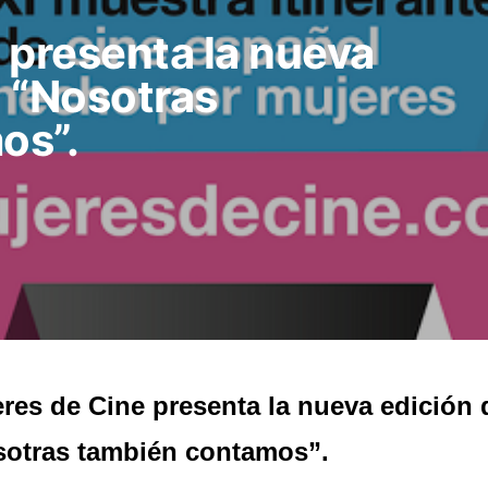
 presenta la nueva
o “Nosotras
os”.
res de Cine presenta la nueva edición d
otras también contamos”.