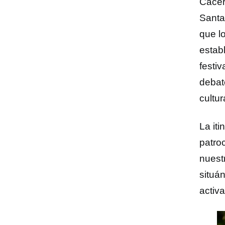
Cácer
Santa
que l
estab
festiv
debate
cultur
La it
patroc
nuest
situa
activa