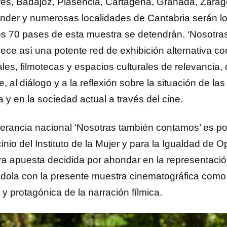
es, Badajoz, Plasencia, Cartagena, Granada, Zarag
nder y numerosas localidades de Cantabria serán lo
os 70 pases de esta muestra se detendrán. ‘Nosotra
lece así una potente red de exhibición alternativa c
ales, filmotecas y espacios culturales de relevancia,
, al diálogo y a la reflexión sobre la situación de la
a y en la sociedad actual a través del cine.
inerancia nacional ‘Nosotras también contamos’ es pos
inio del Instituto de la Mujer y para la Igualdad de 
ra apuesta decidida por ahondar en la representació
́ndola con la presente muestra cinematográfica como 
 y protagónica de la narración fílmica.