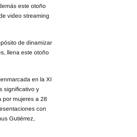
además este otoño
 de video streaming
opósito de dinamizar
s, llena este otoño
a enmarcada en la XI
 significativo y
a por mujeres a 28
resentaciones con
hus Gutiérrez,