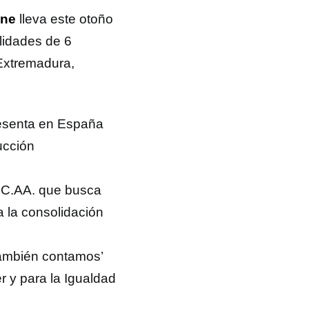
ine
lleva este otoño
lidades de 6
Extremadura,
resenta en España
ucción
 CC.AA. que busca
 a la consolidación
 también contamos’
er y para la Igualdad