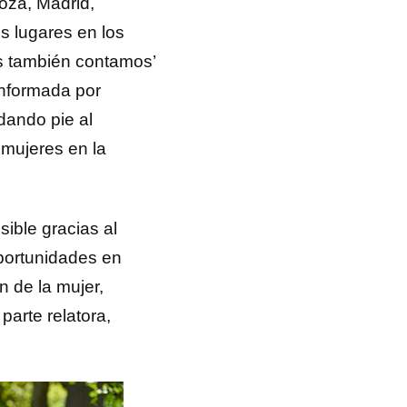
oza, Madrid,
s lugares en los
s también contamos’
onformada por
 dando pie al
s mujeres en la
ible gracias al
Oportunidades en
n de la mujer,
parte relatora,