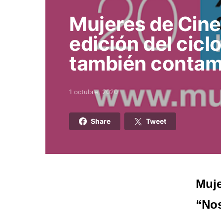
Mujeres de Cine
edición del cicl
también contam
1 octubre, 2020
Posted on
Share
Tweet
Muje
“Nos