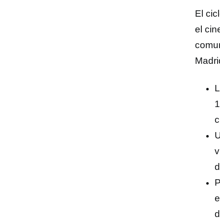
El cic
el ci
comun
Madri
L
1
c
U
v
d
P
e
d