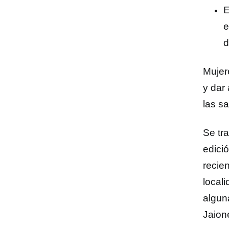
E
e
d
Mujere
y dar 
las s
Se tr
edició
recie
local
algun
Jaion