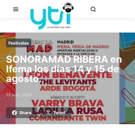
Festivales
SONORAMAD RIBERA en
Ifema los días 14 y 15 de
agosto.
22 julio, 2020
Posted on
Share
Tweet