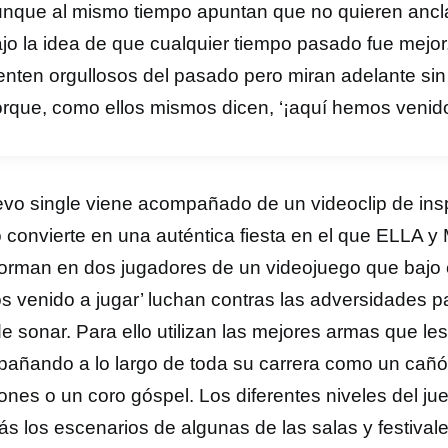
nque al mismo tiempo apuntan que no quieren ancla
jo la idea de que cualquier tiempo pasado fue mej
enten orgullosos del pasado pero miran adelante sin
rque, como ellos mismos dicen, ‘¡aquí hemos venido 
evo single viene acompañado de un videoclip de ins
o convierte en una auténtica fiesta en el que ELLA
forman en dos jugadores de un videojuego que bajo e
s venido a jugar’ luchan contras las adversidades p
e sonar. Para ello utilizan las mejores armas que le
añando a lo largo de toda su carrera como un cañón
ones o un coro góspel. Los diferentes niveles del j
s los escenarios de algunas de las salas y festival