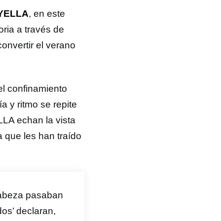
YELLA
, en este
ria a través de
convertir el verano
l confinamiento
a y ritmo se repite
LLA echan la vista
a que les han traído
 cabeza pasaban
s’ declaran,