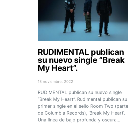
RUDIMENTAL publican
su nuevo single “Break
My Heart”.
18 noviembre, 2022
Posted on
RUDIMENTAL publican su nuevo single
“Break My Heart”. Rudimental publican su
primer single en el sello Room Two (part
de Columbia Records), ‘Break My Heart‘.
Una línea de bajo profunda y oscura…