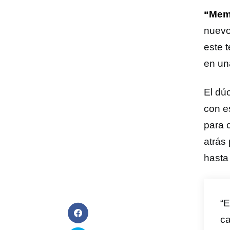
“Mem
nuevo
este t
en una
El dú
con es
para 
atrás
hasta
“E
c