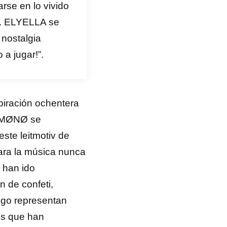
rse en lo vivido
or. ELYELLA se
 nostalgia
a jugar!”.
piración ochentera
 y MØNØ se
ste leitmotiv de
ara la música nunca
s han ido
 de confeti,
uego representan
es que han