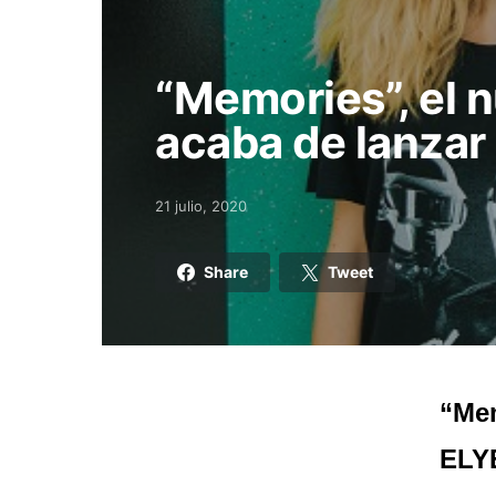
“Memories”, el 
acaba de lanzar
21 julio, 2020
Posted on
Share
Tweet
“Mem
ELY