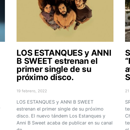
LOS ESTANQUES y ANNI
S
B SWEET estrenan el
“
primer single de su
a
próximo disco.
S
19 febrero, 2022
21
Posted on
Po
LOS ESTANQUES y ANNI B SWEET
SR
e
estrenan el primer single de su próximo
te
disco. El nuevo tándem Los Estanques y
Ch
Anni B Sweet acaba de publicar en su canal
te
de…
el