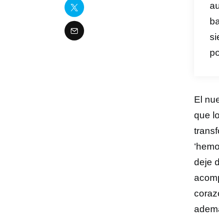
au
ba
si
po
El nu
que l
trans
‘hemo
deje d
acomp
coraz
ademá