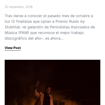
20 diciembre, 2018
Posted on
Tras darse a conocer el pasado mes de octubre a
los 12 finalistas que optan a Premio Ruido by
StubHub –el galardón de Periodistas Asociados de
Música (PAM) que reconoce el mejor trabajo
discográfico del año–, es ahora…
View Post