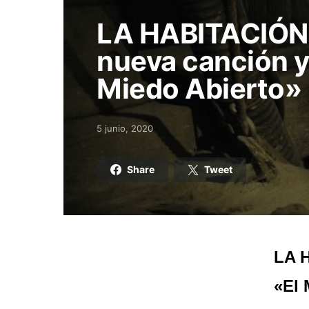
LA HABITACIÓN
nueva canción y
Miedo Abierto»
5 junio, 2020
Posted on
Share
Tweet
LA H
«El 