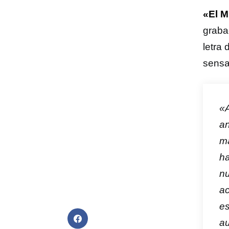
«El M
graba
letra 
sensa
«A
an
má
ha
nu
ac
es
au