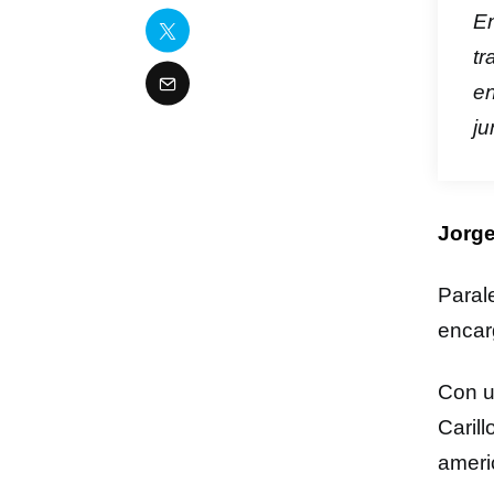
En
tr
en
ju
Jorge
Paral
encar
Con u
Caril
ameri