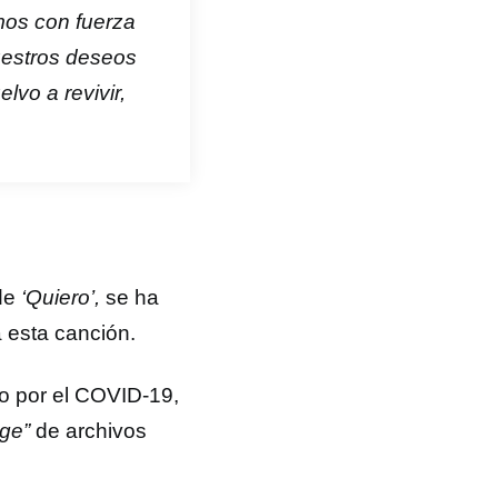
amos con fuerza
nuestros deseos
lvo a revivir,
 de
‘Quiero’,
se ha
 esta canción.
do por el COVID-19,
age”
de archivos