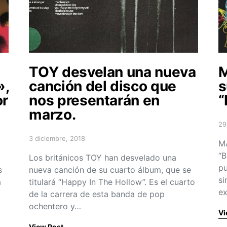
TOY desvelan una nueva
M
»,
canción del disco que
s
or
nos presentarán en
“
marzo.
29
Po
3 diciembre, 2018
Posted on
M
“B
Los británicos TOY han desvelado una
pu
s
nueva canción de su cuarto álbum, que se
si
a
titulará “Happy In The Hollow”. Es el cuarto
ex
de la carrera de esta banda de pop
ochentero y…
Vi
View Post