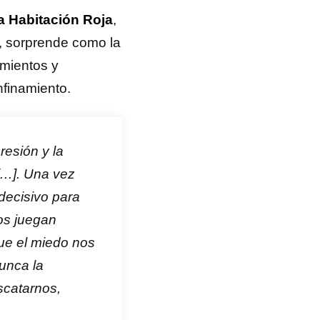
a Habitación Roja
,
 sorprende como la
imientos y
finamiento.
resión y la
[…]. Una vez
decisivo para
os juegan
que el miedo nos
unca la
scatarnos,