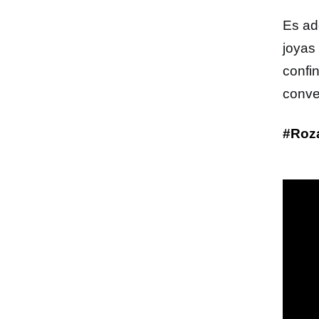
Es ad
joya
confi
conver
#Roz