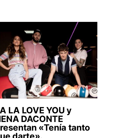
A LA LOVE YOU y
NENA DACONTE
resentan «Tenía tanto
ue darte».