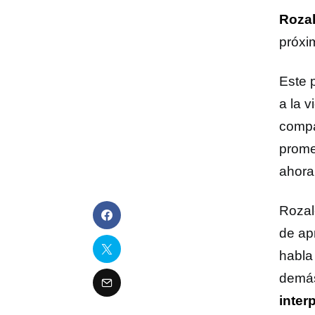
Roza
próxim
Este p
a la 
compa
prome
ahora
Rozal
de ap
habla
demá
inter