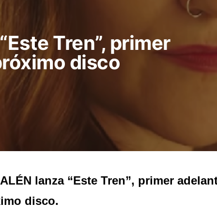
Este Tren”, primer
próximo disco
LÉN lanza “Este Tren”, primer adelan
imo disco.