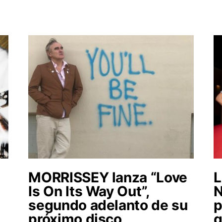
MORRISSEY lanza “Love
L
t
Is On Its Way Out”,
segundo adelanto de su
p
próximo disco
q