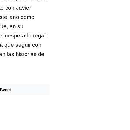
to con Javier
astellano como
que, en su
e inesperado regalo
rá que seguir con
 las historias de
Tweet