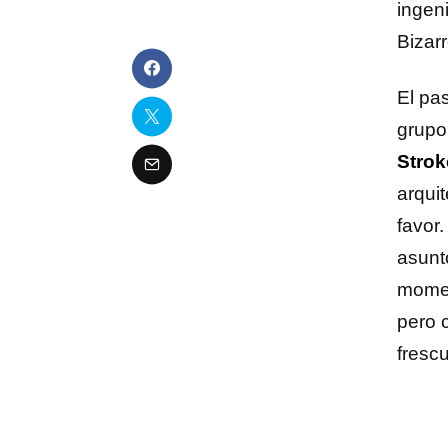
ingen
Bizar
El pa
grupo
Strok
arquit
favor
asunt
momen
pero 
fresc