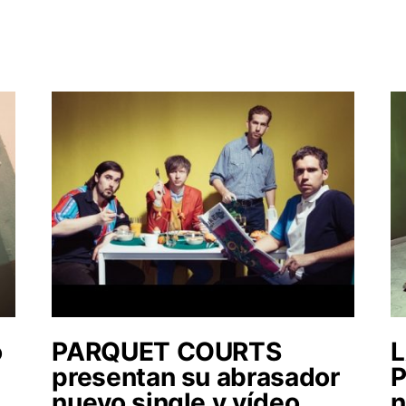
o
PARQUET COURTS
L
presentan su abrasador
P
nuevo single y vídeo
n