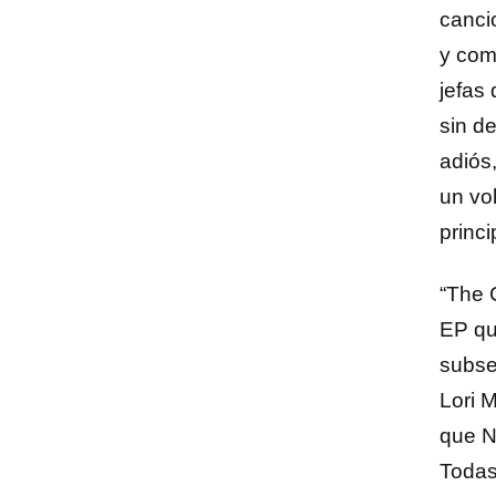
canci
y com
jefas
sin d
adiós
un vo
princi
“The 
EP qu
subse
Lori 
que Ni
Todas