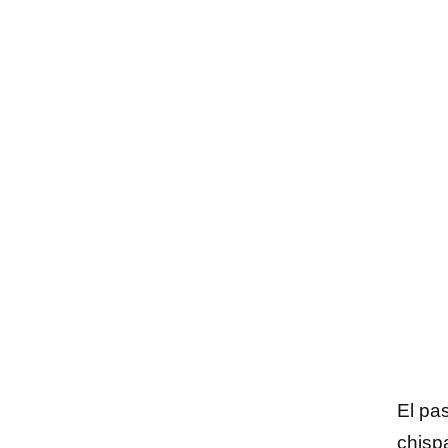
El pa
chisp