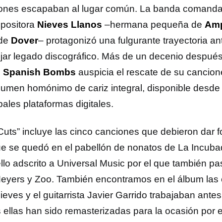
ones escapaban al lugar común. La banda comandad
positora
Nieves Llanos
–hermana pequeña de
Amp
 de
Dover
– protagonizó una fulgurante trayectoria a
ejar legado discográfico. Más de un decenio despué
,
Spanish Bombs
auspicia el rescate de su cancion
lumen homónimo de cariz integral, disponible desde 
pales plataformas digitales.
Cuts” incluye las cinco canciones que debieron dar 
e se quedó en el pabellón de nonatos de La Incubad
llo adscrito a Universal Music por el que también 
Meyers y Zoo. También encontramos en el álbum las
eves y el guitarrista Javier Garrido trabajaban antes 
 ellas han sido remasterizadas para la ocasión por e