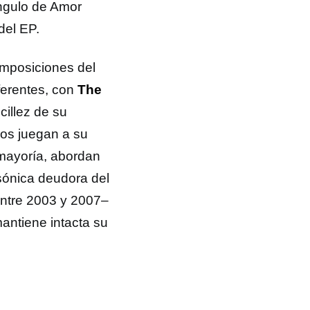
ngulo de Amor
del EP.
omposiciones del
ferentes, con
The
cillez de su
anos juegan a su
 mayoría, abordan
sónica deudora del
ntre 2003 y 2007–
antiene intacta su