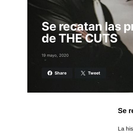
Se recatan las 
de THE CUTS
19 mayo, 2020
Posted on
Share
Tweet
Se r
La hi