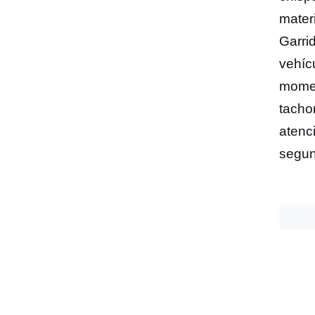
mater
Garri
vehíc
momen
tacho
atenc
segun