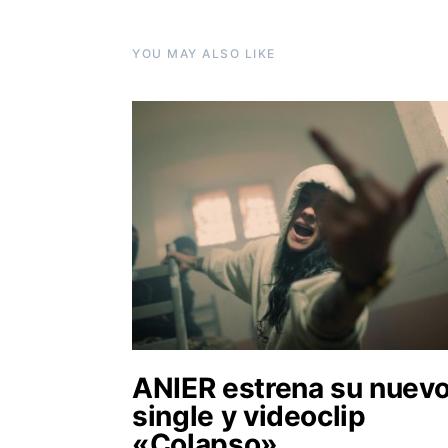
YOU MAY ALSO LIKE
ANIER estrena su nuev
single y videoclip
«Colapso».