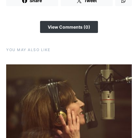
Share
Tweet
View Comments (0)
YOU MAY ALSO LIKE