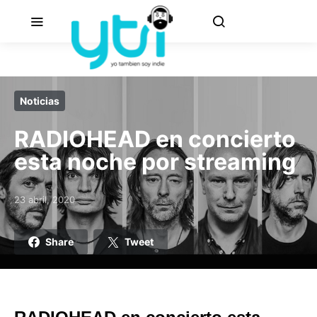
Noticias
RADIOHEAD en concierto
esta noche por streaming
23 abril, 2020
Posted on
Share
Tweet