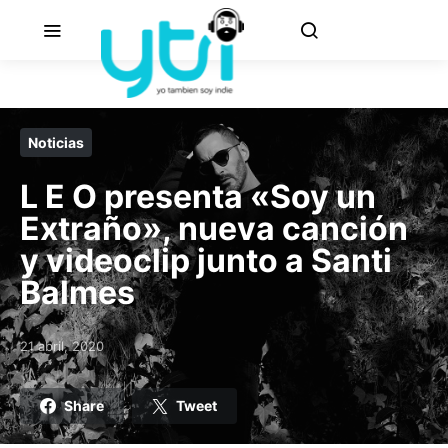
Noticias
L E O presenta «Soy un
Extraño», nueva canción
y videoclip junto a Santi
Balmes
21 abril, 2020
Posted on
Share
Tweet