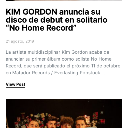
KIM GORDON anuncia su
disco de debut en solitario
“No Home Record”
21 agosto, 2019
Posted on
La artista multidisciplinar Kim Gordon acaba de
anunciar su primer álbum como solista No Home
Record, que será publicado el próximo 11 de octubre
en Matador Records / Everlasting Popstock.…
View Post