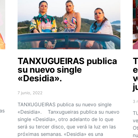
TANXUGUEIRAS publica
T
su nuevo single
e
«Desidia».
v
j
7 junio, 2022
Posted on
3 
TANXUGUEIRAS publica su nuevo single
Po
as
«Desidia». Tanxugueiras publica su nuevo
TU
single «Desidia», otro adelanto de lo que
ve
será su tercer disco, que verá la luz en las
Ot
próximas semanas. «Desidia» es una
nu