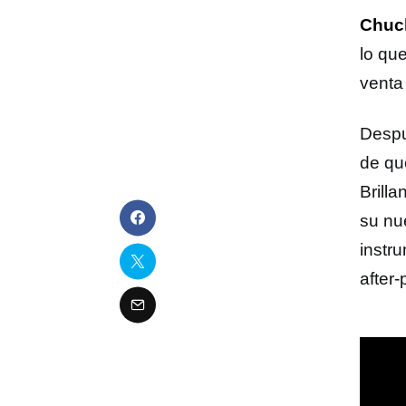
Chuc
lo qu
venta
Despué
de qu
Brilla
su nu
instr
after