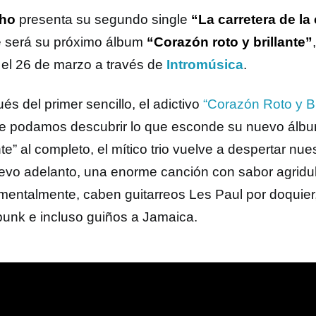
ho
presenta su segundo single
“La carretera de la
e será su próximo álbum
“Corazón roto y brillante”
 el 26 de marzo a través de
Intromúsica
.
s del primer sencillo, el adictivo
“Corazón Roto y Br
e podamos descubrir lo que esconde su nuevo álbu
nte” al completo, el mítico trio vuelve a despertar n
evo adelanto, una enorme canción con sabor agridul
umentalmente, caben guitarreos Les Paul por doquier,
-punk e incluso guiños a Jamaica.