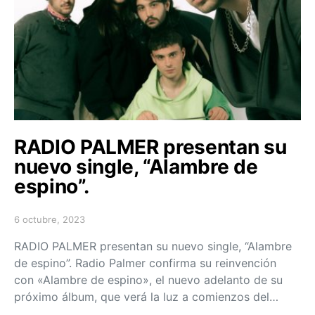
RADIO PALMER presentan su
nuevo single, “Alambre de
espino”.
6 octubre, 2023
Posted on
RADIO PALMER presentan su nuevo single, “Alambre
de espino”. Radio Palmer confirma su reinvención
con «Alambre de espino», el nuevo adelanto de su
próximo álbum, que verá la luz a comienzos del…