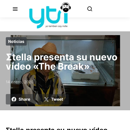
Noticias
Σtella presenta su nuevo
vídeo «The Break»
14 enero, 2020
Posted on
Share
Tweet