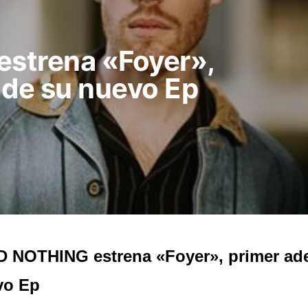
strena «Foyer»,
 de su nuevo Ep
 NOTHING estrena «Foyer», primer ade
vo Ep