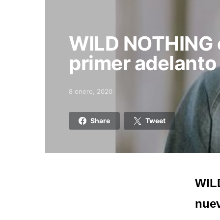
WILD NOTHING e
primer adelanto
8 enero, 2020
Posted on
Share
Tweet
WILD
nue