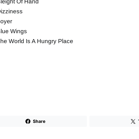
leight Of Hand
izziness
oyer
lue Wings
he World Is A Hungry Place
Share