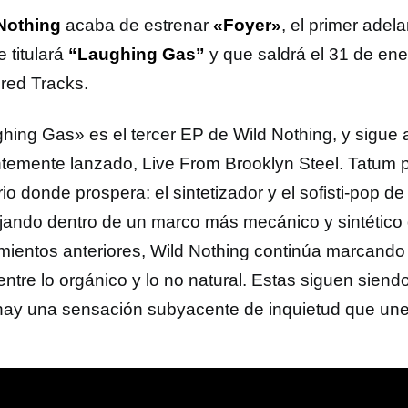
Nothing
acaba de estrenar
«Foyer»
, el primer adel
 titulará
“Laughing Gas”
y que saldrá el 31 de ene
red Tracks.
hing Gas» es el tercer EP de Wild Nothing, y sigue 
ntemente lanzado, Live From Brooklyn Steel. Tatum p
orio donde prospera: el sintetizador y el sofisti-pop d
jando dentro de un marco más mecánico y sintético
mientos anteriores, Wild Nothing continúa marcando
 entre lo orgánico y lo no natural. Estas siguen sien
hay una sensación subyacente de inquietud que une