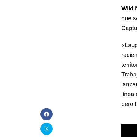
Wild 
que se
Captu
«Laug
recie
territ
Traba
lanza
línea
pero 