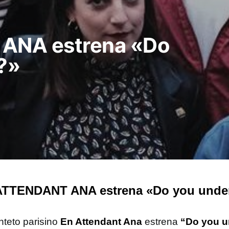
ANA estrena «Do
?»
ATTENDANT ANA estrena «Do you unde
nteto parisino
En Attendant Ana
estrena
“Do you u