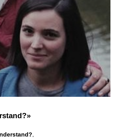
rstand?»
nderstand?
,