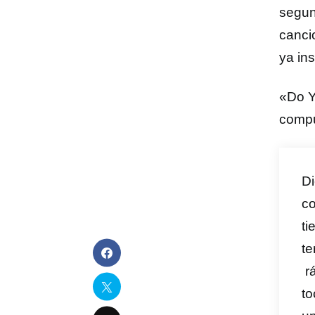
segun
canci
ya in
«Do Y
compu
Di
co
ti
te
rá
to