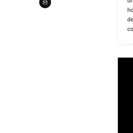
un
ho
de
co