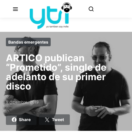
Bandas emergentes
ARTICO publican
“Prometido”, single de
adelanto de su primer
disco
9 diciembre, 2019
Posted on
Share
Tweet