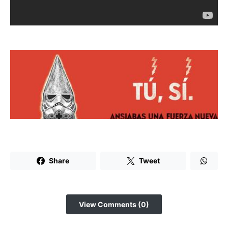
Share
Tweet
View Comments (0)