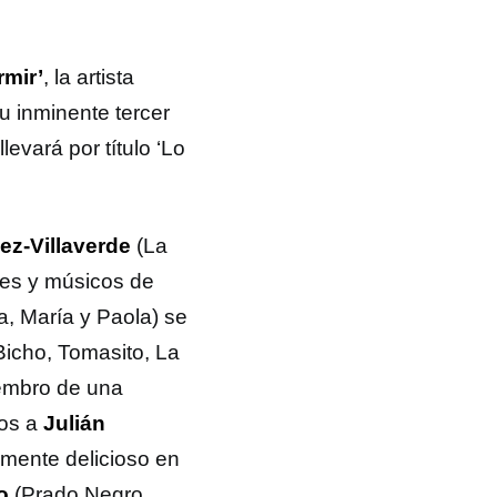
mir’
, la artista
su inminente tercer
llevará por título ‘Lo
z-Villaverde
(La
res y músicos de
ia, María y Paola) se
Bicho, Tomasito, La
iembro de una
mos a
Julián
amente delicioso en
o
(Prado Negro,