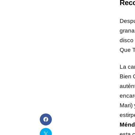
Reco
Despu
grana
disco
Que T
La ca
Bien 
autén
encar
Mari)
estir
Ménd
esta 