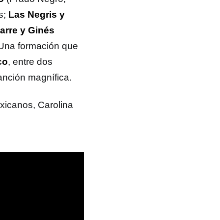
s;
Las Negris y
rre y Ginés
 Una formación que
co
, entre dos
anción magnífica.
xicanos, Carolina