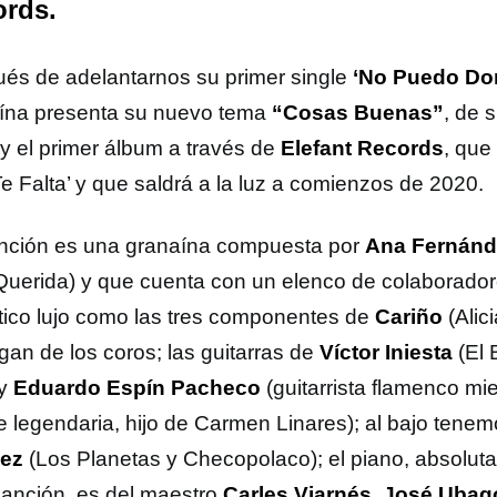
rds.
és de adelantarnos su primer single
‘No Puedo Dor
ína presenta su nuevo tema
“Cosas Buenas”
, de 
 y el primer álbum a través de
Elefant Records
, que 
e Falta’ y que saldrá a la luz a comienzos de 2020.
nción es una granaína compuesta por
Ana Fernánde
Querida) y que cuenta con un elenco de colaborado
tico lujo como las tres componentes de
Cariño
(Alic
gan de los coros; las guitarras de
Víctor Iniesta
(El 
 y
Eduardo Espín Pacheco
(guitarrista flamenco m
pe legendaria, hijo de Carmen Linares); al bajo tene
ez
(Los Planetas y Checopolaco); el piano, absolut
canción, es del maestro
Carles Viarnés. José Ubag