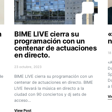
n
BIME LIVE cierra su
«
programación con un
n
centenar de actuaciones
en directo.
18
Po
«A
23 octubre, 2023
Do
Posted on
Sp
de
BIME LIVE cierra su programación con un
Do
centenar de actuaciones en directo. BIME
a 
LIVE llevará la música en directo a la
ciudad con 90 conciertos y dj sets de
Vi
acceso…
View Post