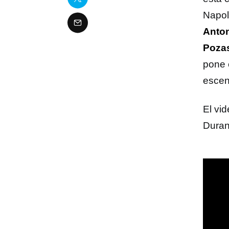
Napol
Anton
Poza
pone 
escen
El vid
Duran