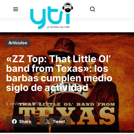
Artículos
«ZZ Top: That Little Ol’
band from Texas»: los
barbas cumplen medio
siglo de actividad
6 noviembre, 2019
Posted on
Share
Tweet