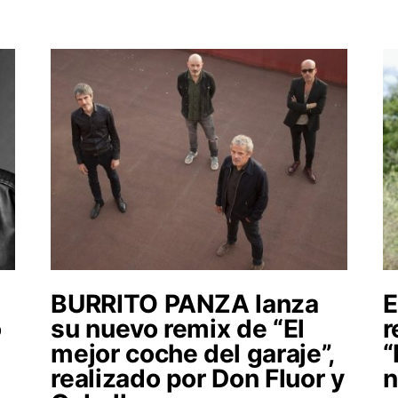
BURRITO PANZA lanza
E
o
su nuevo remix de “El
r
mejor coche del garaje”,
“
realizado por Don Fluor y
n