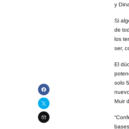
y Dina
Si al
de to
los t
ser, 
El dú
poten
solo 
nuevo
Muir 
“Conf
bases