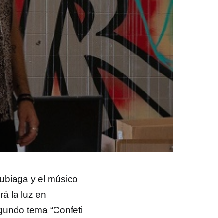
Usubiaga y el músico
á la luz en
egundo tema “Confeti