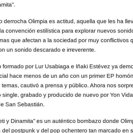
mita”.
go derrocha Olimpia es actitud, aquella que les ha l
da convención estilística para explorar nuevos sonid
emas que afectan a la sociedad por muy conflictivos 
con un sonido descarado e irreverente.
o formado por Lur Usabiaga e Iñaki Estévez ya demo
cial hace menos de un año con un primer EP homón
5 temas, cautivó a prensa y público. Ahora nos sorp
 single, grabado y producido de nuevo por Yon Vida
de San Sebastián.
eti y Dinamita” es un auténtico bombazo donde Olimp
 del postpunk y del pop ochentero tan marcado en s