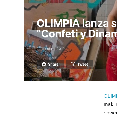
OLIMPIA lanza s
“Confeti y Dinam
22 octubre, 2019
Posted on
Share
Tweet
OLIM
Iñaki
novie