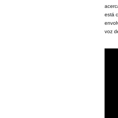
acerc
está 
envol
voz d