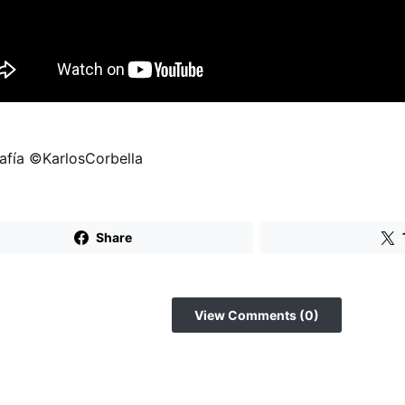
afía ©KarlosCorbella
Share
View Comments (0)