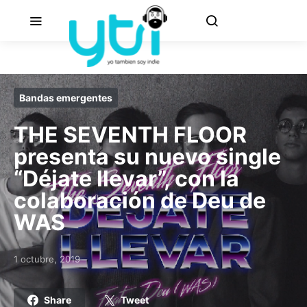
Bandas emergentes
THE SEVENTH FLOOR
presenta su nuevo single
“Déjate llevar”, con la
colaboración de Deu de
WAS
1 octubre, 2019
Posted on
Share
Tweet