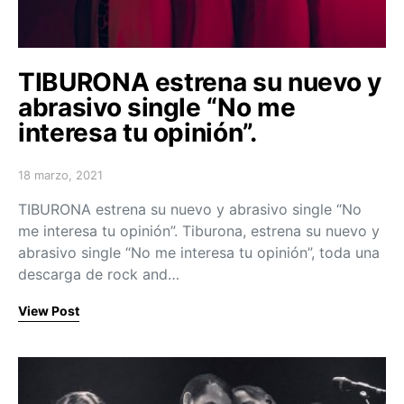
TIBURONA estrena su nuevo y
abrasivo single “No me
interesa tu opinión”.
18 marzo, 2021
Posted on
TIBURONA estrena su nuevo y abrasivo single “No
me interesa tu opinión”. Tiburona, estrena su nuevo y
abrasivo single “No me interesa tu opinión”, toda una
descarga de rock and…
View Post