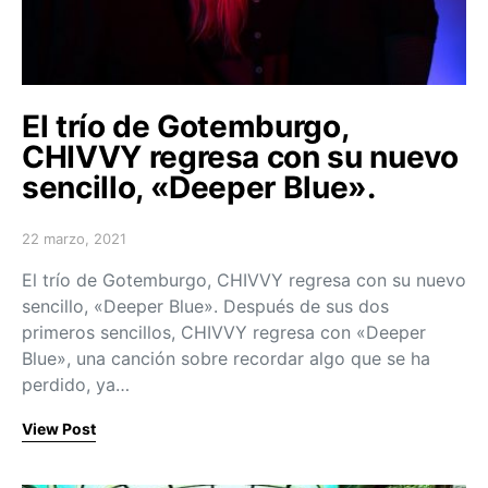
El trío de Gotemburgo,
CHIVVY regresa con su nuevo
sencillo, «Deeper Blue».
22 marzo, 2021
Posted on
El trío de Gotemburgo, CHIVVY regresa con su nuevo
sencillo, «Deeper Blue». Después de sus dos
primeros sencillos, CHIVVY regresa con «Deeper
Blue», una canción sobre recordar algo que se ha
perdido, ya…
View Post