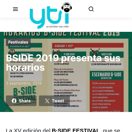
Festivales
BSIDE 2019 presenta sus
horarios
3 septiembre, 2019
Posted on
Share
Tweet
La XV edición del
B·SIDE FESTIVAL
, que se