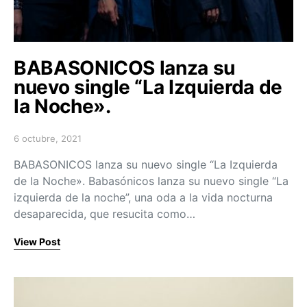
BABASONICOS lanza su
nuevo single “La Izquierda de
la Noche».
6 octubre, 2021
Posted on
BABASONICOS lanza su nuevo single “La Izquierda
de la Noche». Babasónicos lanza su nuevo single “La
izquierda de la noche”, una oda a la vida nocturna
desaparecida, que resucita como…
View Post