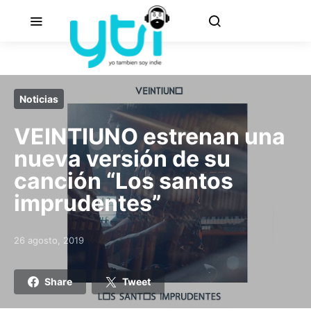
Noticias
VEINTIUNO estrenan una
nueva versión de su
canción “Los santos
imprudentes”
26 agosto, 2019
Posted on
Share
Tweet