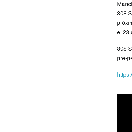
Manch
808 S
próxi
el 23
808 S
pre-p
https: