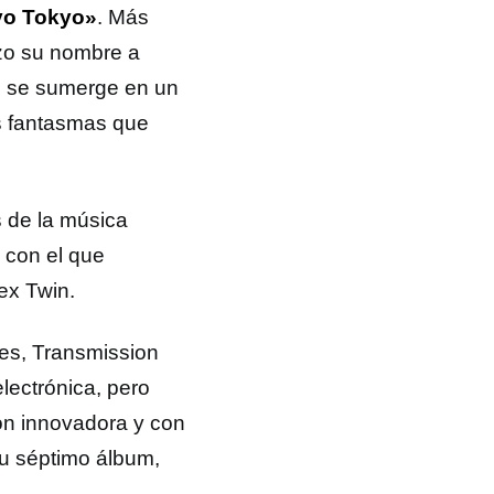
yo Tokyo»
. Más
zo su nombre a
te se sumerge en un
os fantasmas que
 de la música
 con el que
ex Twin.
es, Transmission
electrónica, pero
ón innovadora y con
su séptimo álbum,