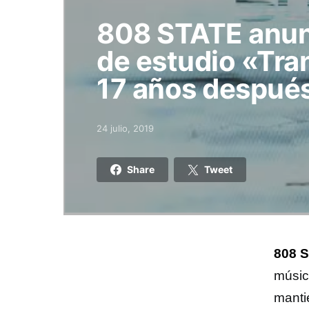
808 STATE anun
de estudio «Tra
17 años despué
24 julio, 2019
Posted on
Share
Tweet
808 S
músic
manti