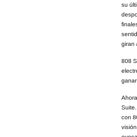
su úl
despo
final
senti
giran 
808 S
elect
ganar
Ahora
Suite.
con 8
visió
evoca 