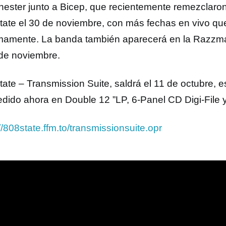
ester junto a Bicep, que recientemente remezclaron 
tate el 30 de noviembre, con más fechas en vivo qu
mamente. La banda también aparecerá en la Razzm
 de noviembre.
tate – Transmission Suite, saldrá el 11 de octubre, e
edido ahora en Double 12 ”LP, 6-Panel CD Digi-File y
//808state.ffm.to/transmissionsuite.opr