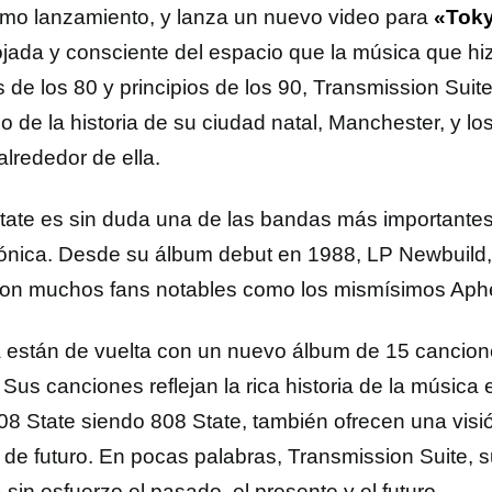
timo lanzamiento, y lanza un nuevo video para
«Tok
jada y consciente del espacio que la música que hi
es de los 80 y principios de los 90, Transmission Sui
do de la historia de su ciudad natal, Manchester, y l
alrededor de ella.
tate es sin duda una de las bandas más importantes
rónica. Desde su álbum debut en 1988, LP Newbuild,
on muchos fans notables como los mismísimos Aph
 están de vuelta con un nuevo álbum de 15 cancion
 Sus canciones reflejan la rica historia de la música 
08 State siendo 808 State, también ofrecen una visi
n de futuro. En pocas palabras, Transmission Suite, 
sin esfuerzo el pasado, el presente y el futuro.