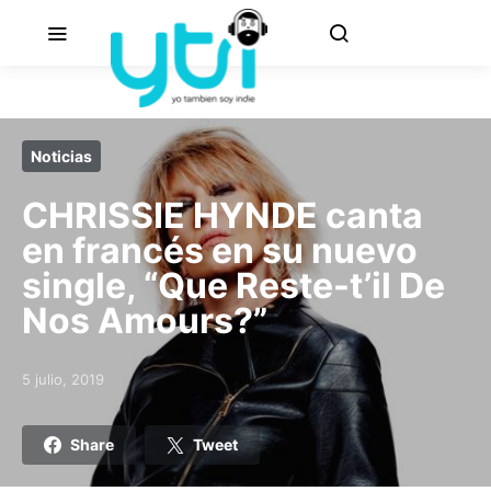
Noticias
CHRISSIE HYNDE canta
en francés en su nuevo
single, “Que Reste-t’il De
Nos Amours?”
5 julio, 2019
Posted on
Share
Tweet