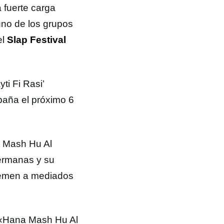
 fuerte carga
uno de los grupos
el
Slap Festival
ti Fi Rasi’
paña el próximo 6
a Mash Hu Al
hermanas y su
 Yemen a mediados
, «Hana Mash Hu Al