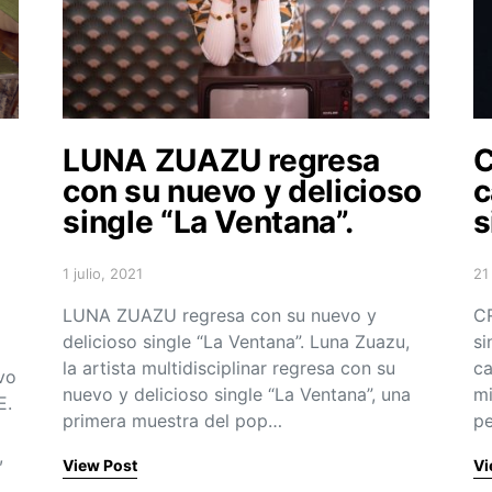
LUNA ZUAZU regresa
C
con su nuevo y delicioso
c
single “La Ventana”.
s
1 julio, 2021
21
Posted on
Po
LUNA ZUAZU regresa con su nuevo y
CR
delicioso single “La Ventana”. Luna Zuazu,
si
la artista multidisciplinar regresa con su
ca
vo
nuevo y delicioso single “La Ventana”, una
mi
E.
primera muestra del pop…
pe
,
View Post
Vi