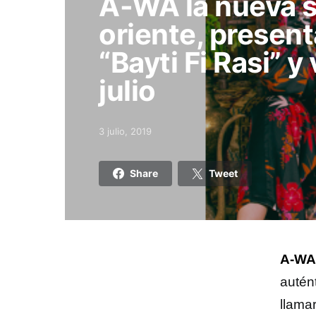
A-WA la nueva 
oriente, presen
“Bayti Fi Rasi” y
julio
3 julio, 2019
Posted on
Share
Tweet
A-WA
autén
llama