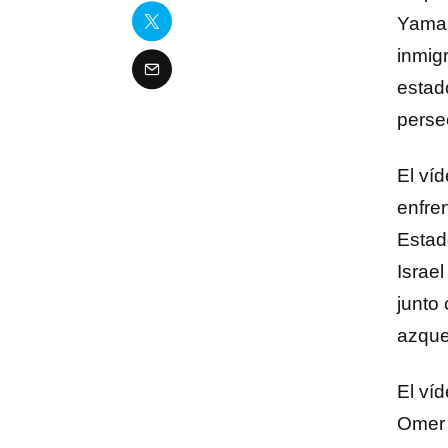
Yaman
inmig
estad
perse
El ví
enfre
Estad
Israel
junto 
azque
El ví
Omer 