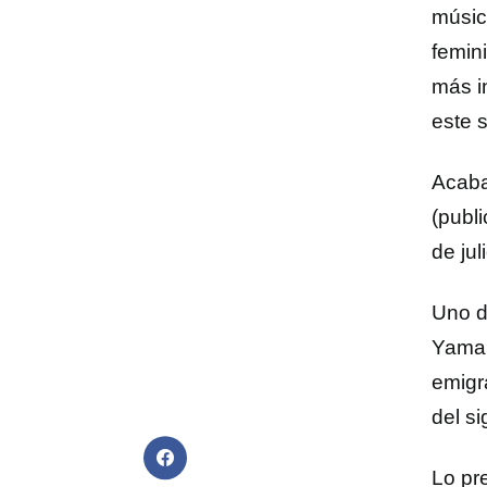
músic
femin
más i
este s
Acaba
(publ
de jul
Uno d
Yaman
emigr
del s
Lo pr