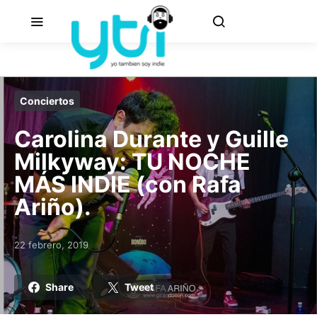
Conciertos
Carolina Durante y Guille
Milkyway: TU NOCHE
MÁS INDIE (con Rafa
Ariño).
22 febrero, 2019
Posted on
Share
Tweet