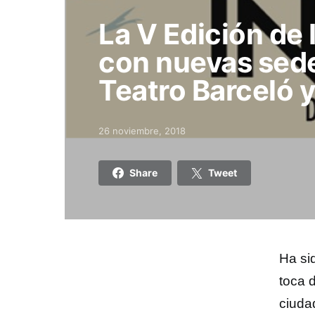
La V Edición de
con nuevas sede
Teatro Barceló y 
26 noviembre, 2018
Posted on
Share
Tweet
Ha si
toca 
ciuda