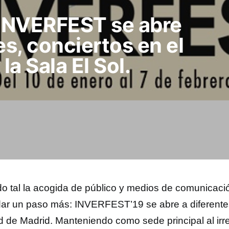
 INVERFEST se abre
s, conciertos en el
la Sala El Sol.
do tal la acogida de público y medios de comunicaci
dar un paso más: INVERFEST’19 se abre a diferente
d de Madrid. Manteniendo como sede principal al ir