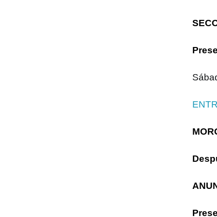
SEC
Prese
Sábad
ENTR
MOR
Despu
ANUN
Prese