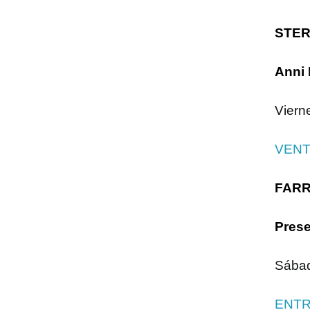
STER
Anni 
Viern
VENT
FAR
Prese
Sábad
ENTR