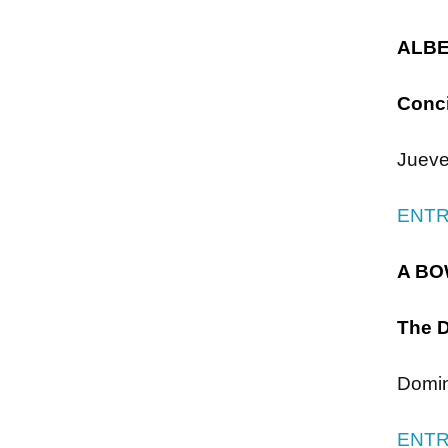
ALBE
Conci
Jueve
ENTR
A BO
The D
Domin
ENTR