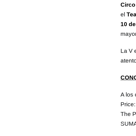
Circo
el
Tea
10 de
mayorí
La V 
atent
CONC
A los 
Price
The P
SUMA