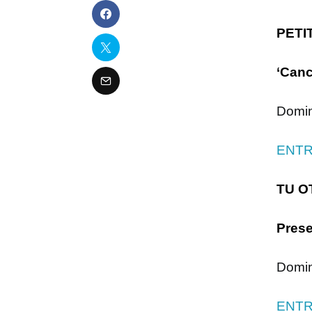
PETI
‘Canc
Domin
ENTR
TU O
Prese
Domin
ENTR