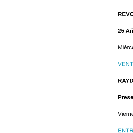
REV
25 Añ
Miérc
VENT
RAY
Prese
Viern
ENTR