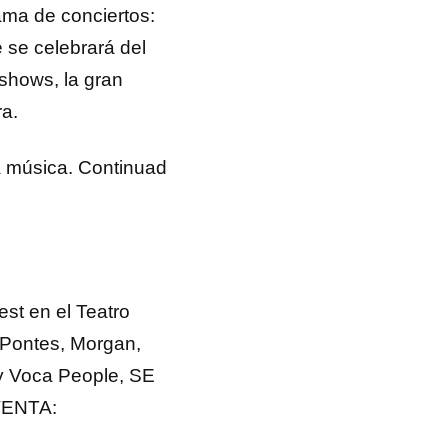
ama de conciertos:
e se celebrará del
shows, la gran
ra.
la música. Continuad
est en el Teatro
 Pontes, Morgan,
 y Voca People, SE
VENTA: